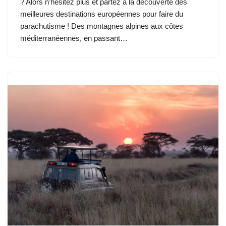
? Alors n’hésitez plus et partez à la découverte des
meilleures destinations européennes pour faire du
parachutisme ! Des montagnes alpines aux côtes
méditerranéennes, en passant…