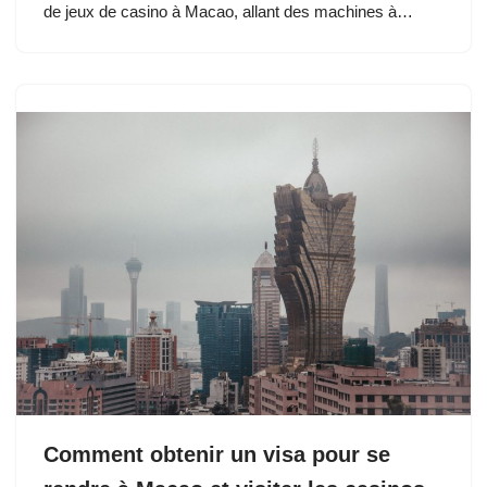
de jeux de casino à Macao, allant des machines à…
Comment obtenir un visa pour se