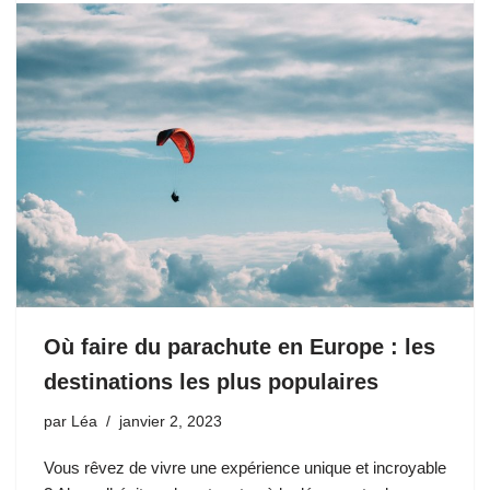
Où faire du parachute en Europe : les
destinations les plus populaires
par
Léa
janvier 2, 2023
Vous rêvez de vivre une expérience unique et incroyable