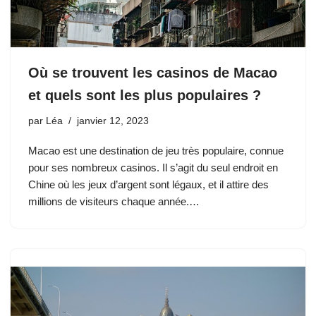
Où se trouvent les casinos de Macao
et quels sont les plus populaires ?
par
Léa
janvier 12, 2023
Macao est une destination de jeu très populaire, connue
pour ses nombreux casinos. Il s’agit du seul endroit en
Chine où les jeux d’argent sont légaux, et il attire des
millions de visiteurs chaque année.…