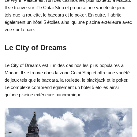
Le Wynn Palace est l’un des casinos les plus luxueux à Macao.
Il se trouve sur l’île Cotai Strip et propose une variété de jeux
tels que la roulette, le baccara et le poker. En outre, il abrite
également un hôtel 5 étoiles ainsi qu’une piscine extérieure avec
vue sur la baie.
Le City of Dreams
Le City of Dreams est l’un des casinos les plus populaires à
Macao. Il se trouve dans la zone Cotai Strip et offre une variété
de jeux tels que le baccara, la roulette, le blackjack et le poker.
Le complexe comprend également un hôtel 5 étoiles ainsi
qu’une piscine extérieure panoramique.