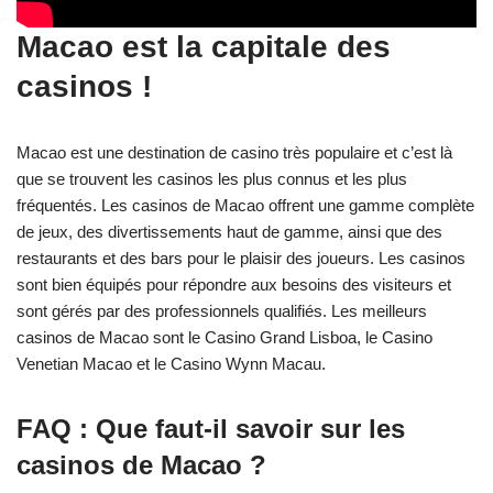
Macao est la capitale des
casinos !
Macao est une destination de casino très populaire et c’est là
que se trouvent les casinos les plus connus et les plus
fréquentés. Les casinos de Macao offrent une gamme complète
de jeux, des divertissements haut de gamme, ainsi que des
restaurants et des bars pour le plaisir des joueurs. Les casinos
sont bien équipés pour répondre aux besoins des visiteurs et
sont gérés par des professionnels qualifiés. Les meilleurs
casinos de Macao sont le Casino Grand Lisboa, le Casino
Venetian Macao et le Casino Wynn Macau.
FAQ : Que faut-il savoir sur les
casinos de Macao ?