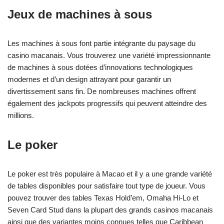
Jeux de machines à sous
Les machines à sous font partie intégrante du paysage du
casino macanais. Vous trouverez une variété impressionnante
de machines à sous dotées d’innovations technologiques
modernes et d’un design attrayant pour garantir un
divertissement sans fin. De nombreuses machines offrent
également des jackpots progressifs qui peuvent atteindre des
millions.
Le poker
Le poker est très populaire à Macao et il y a une grande variété
de tables disponibles pour satisfaire tout type de joueur. Vous
pouvez trouver des tables Texas Hold’em, Omaha Hi-Lo et
Seven Card Stud dans la plupart des grands casinos macanais
ainsi que des variantes moins connues telles que Caribbean