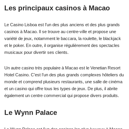
Les principaux casinos à Macao
Le Casino Lisboa est l’un des plus anciens et des plus grands
casinos à Macao. Il se trouve au centre-ville et propose une
variété de jeux, notamment le baccara, la roulette, le blackjack
et le poker. En outre, il organise régulièrement des spectacles
musicaux pour divertir ses clients.
Un autre casino très populaire à Macao est le Venetian Resort
Hotel Casino. C’est l’un des plus grands complexes hôteliers du
monde et comprend plusieurs restaurants, une salle de cinéma
et un casino qui offre tous les types de jeux. De plus, il abrite
également un centre commercial qui propose divers produits.
Le Wynn Palace