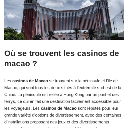
Où se trouvent les casinos de
macao ?
Les
casinos de Macao
se trouvent sur la péninsule et l’île de
Macao, qui sont tous les deux situés à l’extrémité sud-est de la
Chine. La péninsule est reliée à Hong Kong par un pont et des
ferrys, ce qui en fait une destination facilement accessible pour
les voyageurs. Les
casinos de Macao
sont réputés pour leur
grande variété d’options de divertissement, avec des centaines
d’installations proposant des jeux et des divertissements