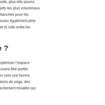
rande, plus elle pourra
jets les plus volumineux
 étanches pour les
pouvez également plier
er le vide entre les
e ?
optimiser l’espace
euvent être portés
ques sont une bonne
alons de yoga, des
facilement mixable qui