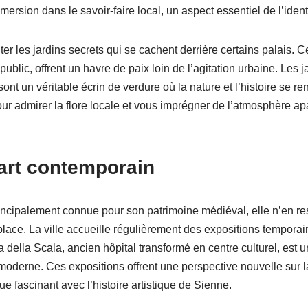
rsion dans le savoir-faire local, un aspect essentiel de l’identit
r les jardins secrets qui se cachent derrière certains palais. C
blic, offrent un havre de paix loin de l’agitation urbaine. Les ja
nt un véritable écrin de verdure où la nature et l’histoire se re
ur admirer la flore locale et vous imprégner de l’atmosphère ap
l’art contemporain
incipalement connue pour son patrimoine médiéval, elle n’en re
place. La ville accueille régulièrement des expositions tempora
a della Scala, ancien hôpital transformé en centre culturel, est 
moderne. Ces expositions offrent une perspective nouvelle sur la 
ue fascinant avec l’histoire artistique de Sienne.