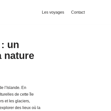
Les voyages
Contact
 : un
a nature
e l’Islande. En
turelles de cette île
 et les glaciers,
xplorer des lieux où la