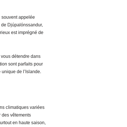
s, souvent appelée
e de Djúpalónssandur,
érieux est imprégné de
z vous détendre dans
ion sont parfaits pour
 unique de l’Islande.
ons climatiques variées
er des vêtements
rtout en haute saison,