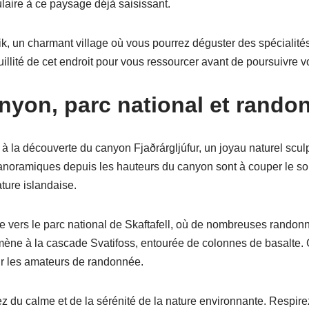
aire à ce paysage déjà saisissant.
k, un charmant village où vous pourrez déguster des spécialités
quillité de cet endroit pour vous ressourcer avant de poursuivre v
anyon, parc national et rando
 à la découverte du canyon Fjaðrárgljúfur, un joyau naturel sculpté
anoramiques depuis les hauteurs du canyon sont à couper le souf
ture islandaise.
e vers le parc national de Skaftafell, où de nombreuses randonn
mène à la cascade Svatifoss, entourée de colonnes de basalte. 
ur les amateurs de randonnée.
ez du calme et de la sérénité de la nature environnante. Respirez 